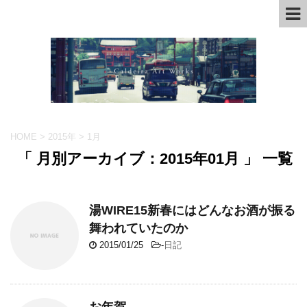
HOME
>
2015年
>
1月
「 月別アーカイブ：2015年01月 」 一覧
湯WIRE15新春にはどんなお酒が振る
舞われていたのか
2015/01/25
-
日記
お年賀